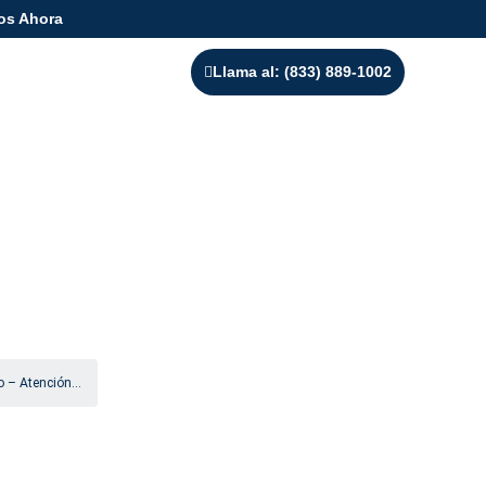
os Ahora
Llama al: (833) 889-1002
ico – Atención
 – Atención...