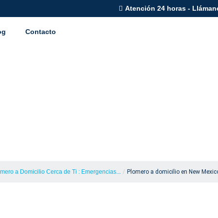
Atención 24 horas - Lláman
og
Contacto
icilio en New Mex
24/7
mero a Domicilio Cerca de Ti : Emergencias...
/
Plomero a domicilio en New Mexico