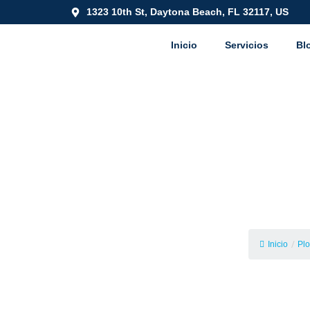
1323 10th St, Daytona Beach, FL 32117, US
Inicio
Servicios
Bl
Plomero a dom
Inicio
/
Plo