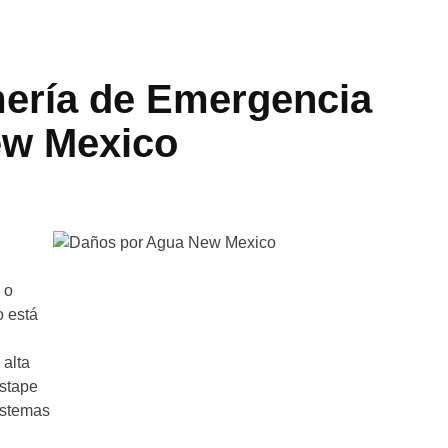
mería de Emergencia
ew Mexico
 o
o está
 alta
estape
istemas