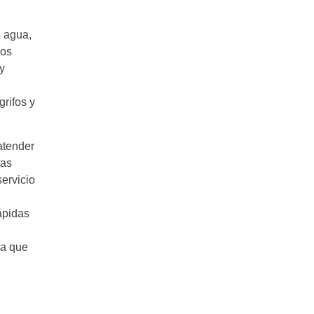
e agua,
ros
y
rifos y
atender
tas
ervicio
ápidas
ja que