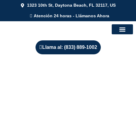
1323 10th St, Daytona Beach, FL 32117, US
Atención 24 horas - Llámanos Ahora
Llama al: (833) 889-1002
Servicios de Restauración
de daños por agua en
EEUU
El agua puede causar daños graves en tu hogar o negocio si
no se atiende de inmediato. Cuanto más tiempo pase sin
tratarse, mayores serán los costos y el impacto en tu
propiedad y salud.
En
Plomero24Horas.com
, contamos con las herramientas y
los recursos necesarios para eliminar la humedad y restaurar