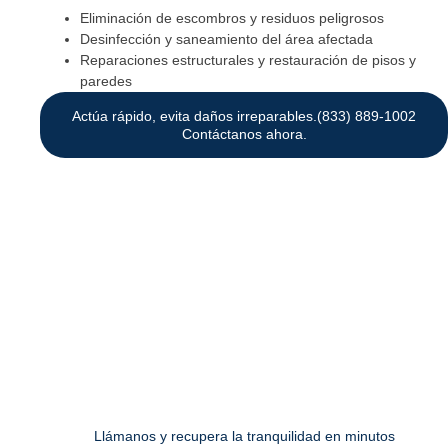
Eliminación de escombros y residuos peligrosos
Desinfección y saneamiento del área afectada
Reparaciones estructurales y restauración de pisos y
paredes
Actúa rápido, evita daños irreparables.(833) 889-1002
Contáctanos ahora.
Reparación de Tuberías Reventadas
Si una tubería ha explotado en tu hogar o negocio, el tiempo es
clave para minimizar los daños. Nuestro equipo de plomeros
profesionales está listo para atenderte de inmediato.
Reparación y reemplazo de tuberías dañadas
Identificación de fugas ocultas
Prevención de futuros incidentes
Llámanos y recupera la tranquilidad en minutos