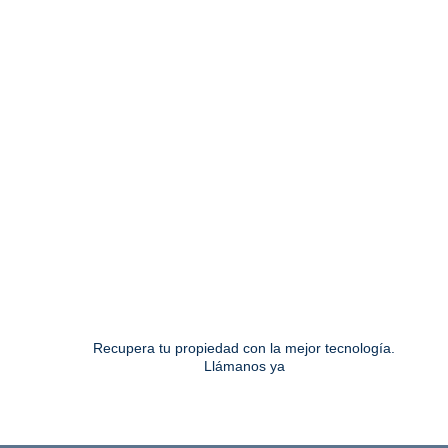
Herramientas de Alta Tecnología para
Restauración de Daños
Contamos con tecnología de última generación para medir
niveles de humedad, clasificar el tipo de agua responsable del
daño y realizar una restauración completa.
Equipos de deshumidificación y circulación de aire
Detección avanzada de fugas
Procesos que cumplen con los más altos estándares de
calidad
Recupera tu propiedad con la mejor tecnología.
Llámanos ya