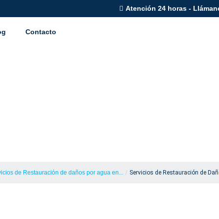
Atención 24 horas - Lláman
og
Contacto
Restauración de D
aciones en South 
icios de Restauración de daños por agua en...
/
Servicios de Restauración de Dañ