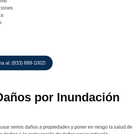
smo
ciones
ra
s
ma al: (833) 889-1002!
Daños por Inundación
sar serios daños a propiedades y poner en riesgo la salud de