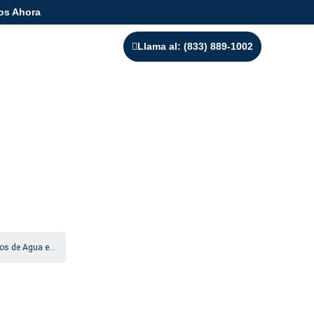
os Ahora
Llama al: (833) 889-1002
años de Agua e
Dakota
os de Agua e...