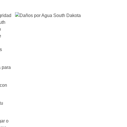
gridad
uth
n
e
s
 para
 con
tu
gar o