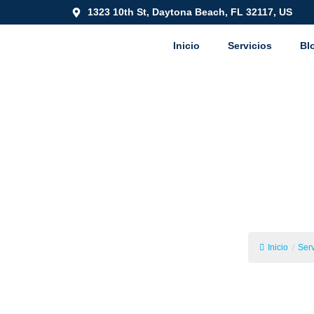
1323 10th St, Daytona Beach, FL 32117, US
Inicio
Servicios
Bl
Servicios de 
Inund
Inicio
/
Serv