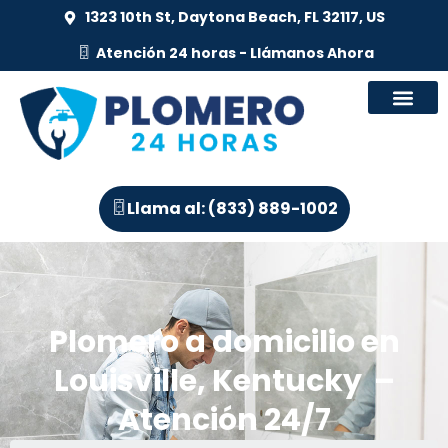
1323 10th St, Daytona Beach, FL 32117, US
Atención 24 horas - Llámanos Ahora
Llama al: (833) 889-1002
Plomero a domicilio en
Louisville, Kentucky –
Atención 24/7