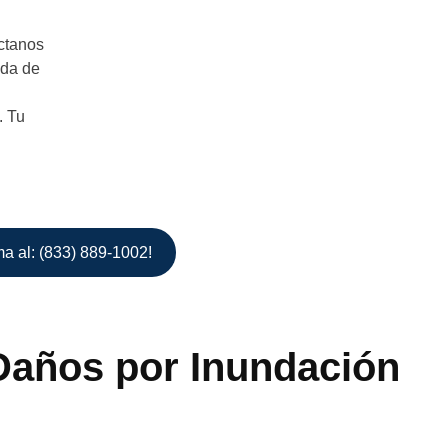
áctanos
ada de
. Tu
ma al: (833) 889-1002!
Daños por Inundación