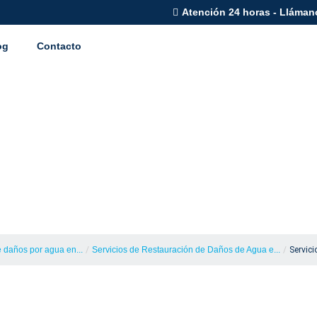
Atención 24 horas - Lláman
og
Contacto
Restauración de D
iones en Atlanta,
 daños por agua en...
/
Servicios de Restauración de Daños de Agua e...
/
Servic