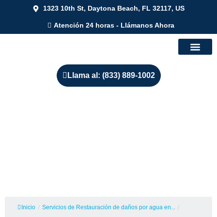
1323 10th St, Daytona Beach, FL 32117, US
Atención 24 horas - Llámanos Ahora
Llama al: (833) 889-1002
Servicios de Restauración de
Daños de Agua e
Inundaciones en Chicago,
Illinois
Inicio
/
Servicios de Restauración de daños por agua en...
/