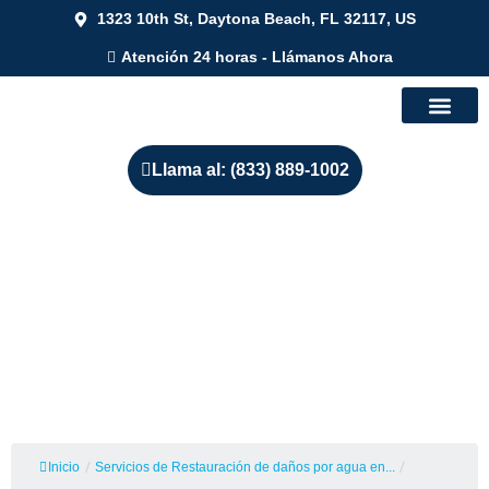
1323 10th St, Daytona Beach, FL 32117, US
Atención 24 horas - Llámanos Ahora
Llama al: (833) 889-1002
Servicios de Restauración de
Daños de Agua e
Inundaciones en Boston,
Massachusetts
Inicio
/
Servicios de Restauración de daños por agua en...
/