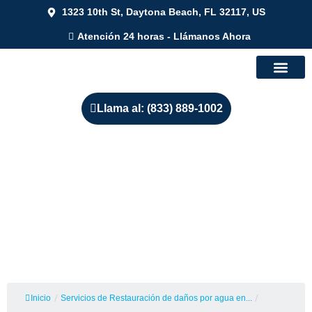
1323 10th St, Daytona Beach, FL 32117, US
Atención 24 horas - Llámanos Ahora
Llama al: (833) 889-1002
Servicios de Restauración de
Daños de Agua e
Inundaciones en Portland,
Oregon
Inicio
/
Servicios de Restauración de daños por agua en...
/