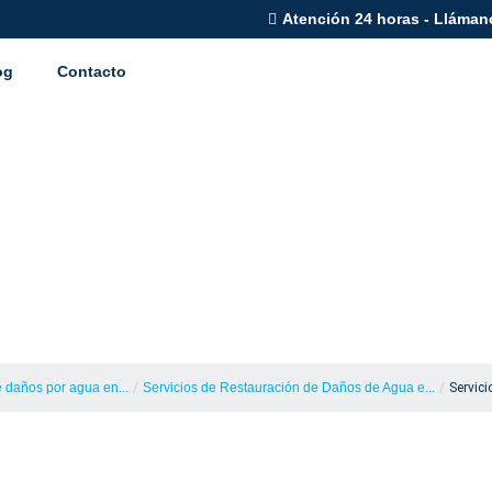
Atención 24 horas - Lláman
og
Contacto
Restauración de D
daciones en Provo,
 daños por agua en...
/
Servicios de Restauración de Daños de Agua e...
/
Servic