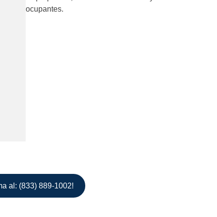
ocupantes.
ma al: (833) 889-1002!