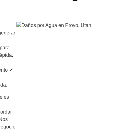
a
generar
 para
ápida.
ento ✔
ida.
ue es
ordar
 Nos
negocio