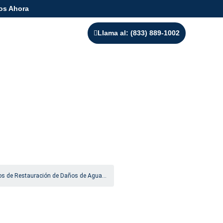
os Ahora
Llama al: (833) 889-1002
años de Agua e
 Utah
ios de Restauración de Daños de Agua...