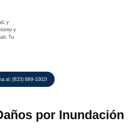
d, y
 mismo y
ah. Tu
ma al: (833) 889-1002!
Daños por Inundación