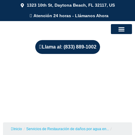
1323 10th St, Daytona Beach, FL 32117, US
Atención 24 horas - Llámanos Ahora
Llama al: (833) 889-1002
Servicios de Restauración de
Daños de Agua e
Inundaciones en Los Angeles,
California
Inicio
/
Servicios de Restauración de daños por agua en...
/