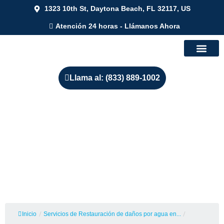
1323 10th St, Daytona Beach, FL 32117, US
Atención 24 horas - Llámanos Ahora
Llama al: (833) 889-1002
Servicios de Restauración de
Daños de Agua e
Inundaciones en Stockton,
California
Inicio
/
Servicios de Restauración de daños por agua en...
/